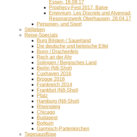
Essen, 16.09.17
Prophecy-Fest 2017, Balve
Empyrium, Les Discrets und Alvenrad,
Resonanzwerk Oberhausen, 28.04.17
Personen- und Sport
Stillleben
Reise-Specials
Burg Bilstein / Sauerland
Die deutsche und belgische Eifel
Bonn / Drachenfels
Rech an der Ahr
Solingen / Bergisches Land
Berlin (N8-Shot)
Cuxhaven 2016
Brügge 2016
Frankreich 2014
Frankfurt (N8-Shot)
Pfalz
Hamburg (N8-Shot)
Rheinsteig
Chicago
Budapest
Borkum
Garmisch-Partenkirchen
Tagesausflüge