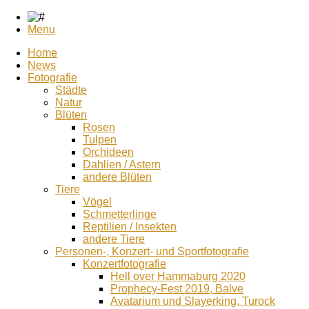
Menu
Home
News
Fotografie
Städte
Natur
Blüten
Rosen
Tulpen
Orchideen
Dahlien / Astern
andere Blüten
Tiere
Vögel
Schmetterlinge
Reptilien / Insekten
andere Tiere
Personen-, Konzert- und Sportfotografie
Konzertfotografie
Hell over Hammaburg 2020
Prophecy-Fest 2019, Balve
Avatarium und Slayerking, Turock